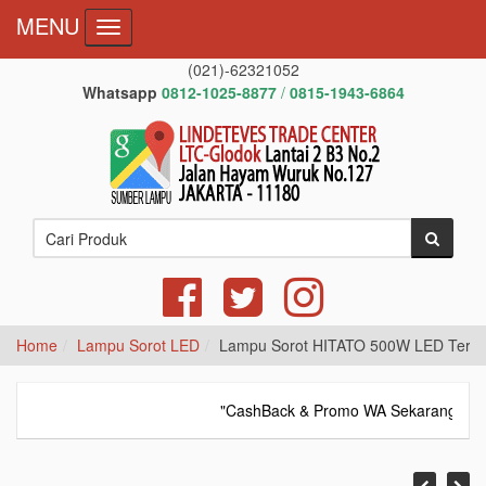
MENU
Toggle navigation
(021)-62321052
Whatsapp
0812-1025-8877
/
0815-1943-6864
Home
Lampu Sorot LED
Lampu Sorot HITATO 500W LED Terb
"CashBack & Promo WA Sekarang!",
Wh