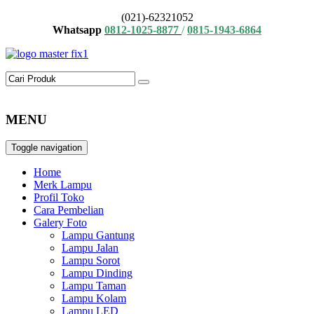
(021)-62321052
Whatsapp
0812-1025-8877
/
0815-1943-6864
MENU
Toggle navigation
Home
Merk Lampu
Profil Toko
Cara Pembelian
Galery Foto
Lampu Gantung
Lampu Jalan
Lampu Sorot
Lampu Dinding
Lampu Taman
Lampu Kolam
Lampu LED