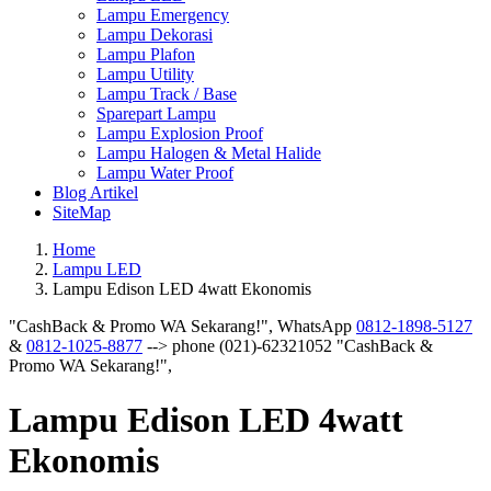
Lampu Emergency
Lampu Dekorasi
Lampu Plafon
Lampu Utility
Lampu Track / Base
Sparepart Lampu
Lampu Explosion Proof
Lampu Halogen & Metal Halide
Lampu Water Proof
Blog Artikel
SiteMap
Home
Lampu LED
Lampu Edison LED 4watt Ekonomis
"CashBack & Promo WA Sekarang!",
WhatsApp
0812-1898-5127
&
0812-1025-8877
--> phone (021)-62321052
"CashBack &
Promo WA Sekarang!",
Lampu Edison LED 4watt
Ekonomis