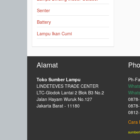
Senter
Battery
Lampu Ikan Cumi
Alamat
Pho
Toko Sumber Lampu
Ph-Fa
LINDETEVES TRADE CENTER
What
LTC-Glodok Lantai 2 Blok B3 No.2
What
Jalan Hayam Wuruk No.127
0878-
Jakarta Barat - 11180
0878-
0812-
Cara 
sumber