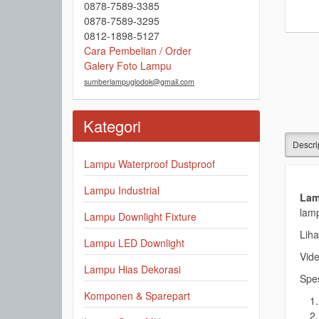
0878-7589-3385
0878-7589-3295
0812-1898-5127
Cara Pembelian / Order
Galery Foto Lampu
sumberlampuglodok@gmail.com
Kategori
Descri
Lampu Waterproof Dustproof
Lampu Industrial
Lam
lamp
Lampu Downlight Fixture
Liha
Lampu LED Downlight
Vide
Lampu Hias Dekorasi
Spes
Komponen & Sparepart