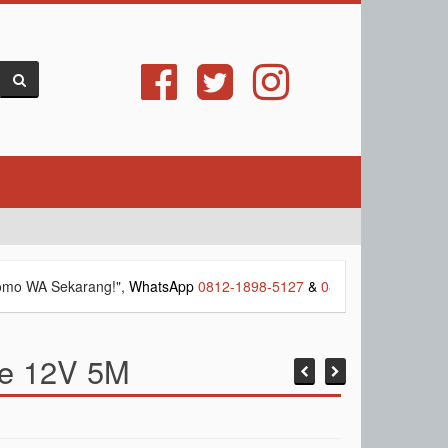
 Sekarang!",
WhatsApp
0812-1898-5127
&
0812-1025-8877
--> phon
te 12V 5M