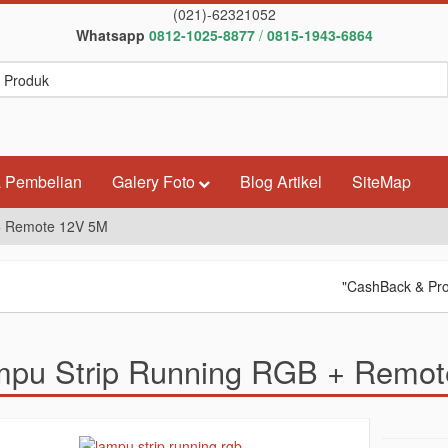
(021)-62321052
Whatsapp
0812-1025-8877
/
0815-1943-6864
 Pembelian
Galery Foto
Blog Artikel
SiteMap
+ Remote 12V 5M
"CashBack & Promo WA
pu Strip Running RGB + Remo