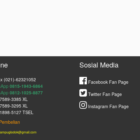
ne
Sosial Media
x (021)-62321052
Facebook Fan Page
sApp
0815-1943-6864
sApp
0812-1025-8877
Twitter Fan Page
7589-3385 XL
7589-3295 XL
Instagram Fan Page
1898-5127 TSEL
Pembelian
lampuglodok@gmail.com