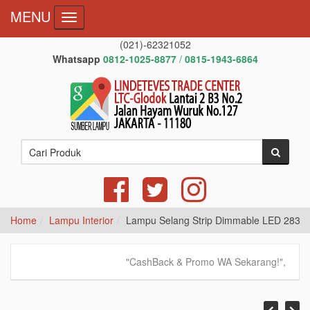
MENU
Toggle navigation
(021)-62321052
Whatsapp
0812-1025-8877
/
0815-1943-6864
Home
Lampu Interior
Lampu Selang Strip Dimmable LED 2835
"CashBack & Promo WA Sekarang!",
Whats