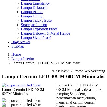
Lampu Emergency
Lampu Dekorasi
Lampu Plafon
Lampu Utility
Lampu Track / Base
Sparepart Lampu
Lampu Explosion Proof
Lampu Halogen & Metal Halide
Lampu Water Proof
Blog Artikel
SiteMap
Home
Lampu Interior
Lampu Cermin LED 40CM 60CM Minimalis
"CashBack & Promo WA Sekarang!",
Lampu Cermin LED 40CM 60CM Minimalis
Lampu Cermin LED 40CM
Lampu Cermin LED 40CM
60CM Minimalis, desain unik,
60CM Minimalis
ramping & modern,
pencahayaan menyeluruh,
menerangi cermin dengan
lembut tersebar merata