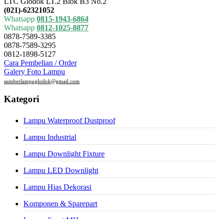
LTC Glodok LT.2 Blok B3 No.2
(021)-62321052
Whatsapp
0815-1943-6864
Whatsapp
0812-1025-8877
0878-7589-3385
0878-7589-3295
0812-1898-5127
Cara Pembelian / Order
Galery Foto Lampu
sumberlampuglodok@gmail.com
Kategori
Lampu Waterproof Dustproof
Lampu Industrial
Lampu Downlight Fixture
Lampu LED Downlight
Lampu Hias Dekorasi
Komponen & Sparepart