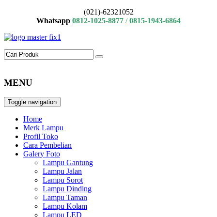
(021)-62321052
Whatsapp
0812-1025-8877
/
0815-1943-6864
MENU
Toggle navigation
Home
Merk Lampu
Profil Toko
Cara Pembelian
Galery Foto
Lampu Gantung
Lampu Jalan
Lampu Sorot
Lampu Dinding
Lampu Taman
Lampu Kolam
Lampu LED