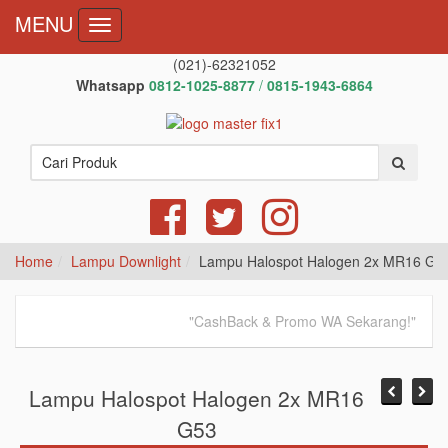
MENU
Toggle
navigation
(021)-62321052
Whatsapp
0812-1025-8877
/
0815-1943-6864
Home
Lampu Downlight
Lampu Halospot Halogen 2x MR16 G5
"CashBack & Promo WA Sekarang!",
What
Lampu Halospot Halogen 2x MR16
G53