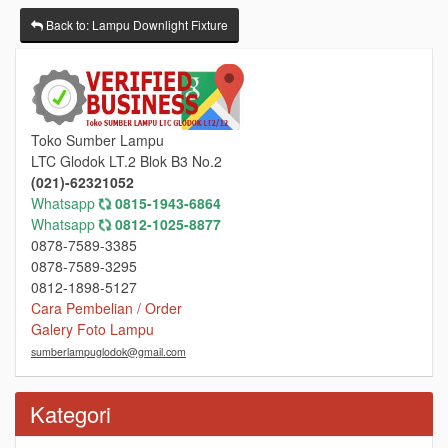
Back to: Lampu Downlight Fixture
Toko Sumber Lampu
LTC Glodok LT.2 Blok B3 No.2
(021)-62321052
Whatsapp
0815-1943-6864
Whatsapp
0812-1025-8877
0878-7589-3385
0878-7589-3295
0812-1898-5127
Cara Pembelian / Order
Galery Foto Lampu
sumberlampuglodok@gmail.com
Kategori