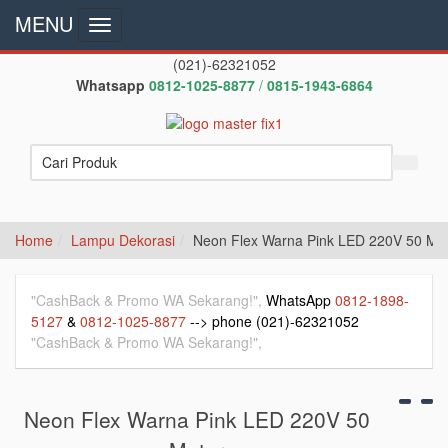
MENU
Toggle
navigation
(021)-62321052
Whatsapp
0812-1025-8877
/
0815-1943-6864
Home
Lampu Dekorasi
Neon Flex Warna Pink LED 220V 50 Me
"CashBack & Promo WA Sekarang!",
WhatsApp
0812-1898-
5127
&
0812-1025-8877
--> phone (021)-62321052
"CashBack & Promo WA Sekarang!",
Neon Flex Warna Pink LED 220V 50