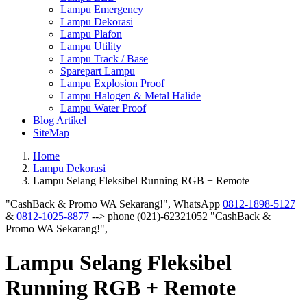
Lampu Emergency
Lampu Dekorasi
Lampu Plafon
Lampu Utility
Lampu Track / Base
Sparepart Lampu
Lampu Explosion Proof
Lampu Halogen & Metal Halide
Lampu Water Proof
Blog Artikel
SiteMap
Home
Lampu Dekorasi
Lampu Selang Fleksibel Running RGB + Remote
"CashBack & Promo WA Sekarang!",
WhatsApp
0812-1898-5127
&
0812-1025-8877
--> phone (021)-62321052
"CashBack &
Promo WA Sekarang!",
Lampu Selang Fleksibel
Running RGB + Remote