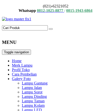
(021)-62321052
Whatsapp
0812-1025-8877
/
0815-1943-6864
MENU
Toggle navigation
Home
Merk Lampu
Profil Toko
Cara Pembelian
Galery Foto
Lampu Gantung
Lampu Jalan
Lampu Sorot
Lampu Dinding
Lampu Taman
Lampu Kolam
Lampu LED