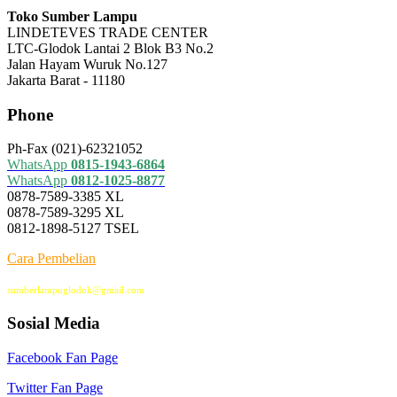
Toko Sumber Lampu
LINDETEVES TRADE CENTER
LTC-Glodok Lantai 2 Blok B3 No.2
Jalan Hayam Wuruk No.127
Jakarta Barat - 11180
Phone
Ph-Fax (021)-62321052
WhatsApp
0815-1943-6864
WhatsApp
0812-1025-8877
0878-7589-3385 XL
0878-7589-3295 XL
0812-1898-5127 TSEL
Cara Pembelian
sumberlampuglodok@gmail.com
Sosial Media
Facebook Fan Page
Twitter Fan Page